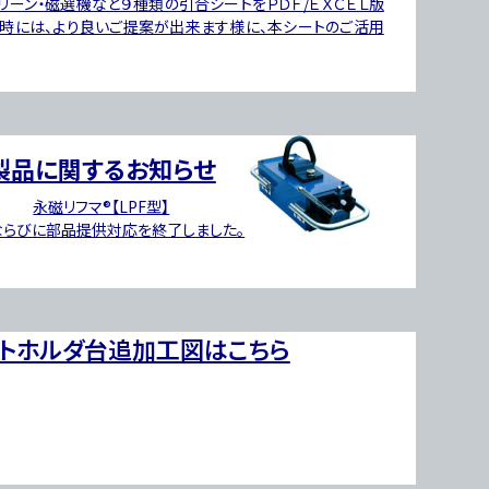
リーン・磁選機など９種類の引合シートをＰＤＦ/ＥＸＣＥＬ版
引時には、より良いご提案が出来ます様に、本シートのご活用
製品に関するお知らせ
永磁リフマ®【LPF型】
ならびに
部品提供対応を終了しました。
ットホルダ台追加工図はこちら