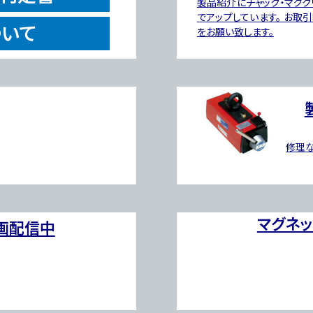
製品紹介にチャック・マグク
でアップしています。 お取
いて
をお願い致します。
修理
マグネ
動画配信中