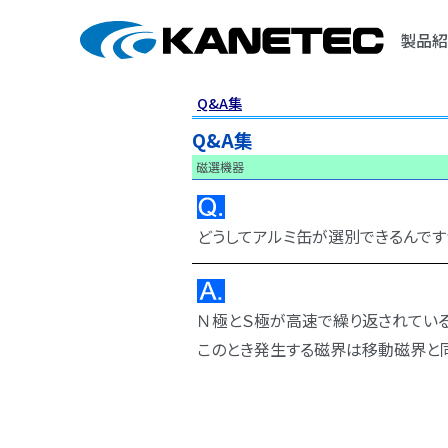
製品紹
Q&A集
Q&A集
磁選機器
どうしてアルミ缶が選別できるんです
Ｎ極とＳ極が高速で繰り返されてい
このとき発生する磁界は移動磁界と同