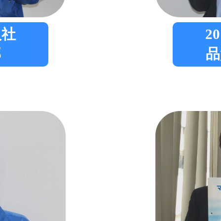
入社
2
部
品