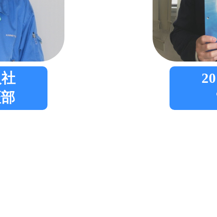
入社
2
証部