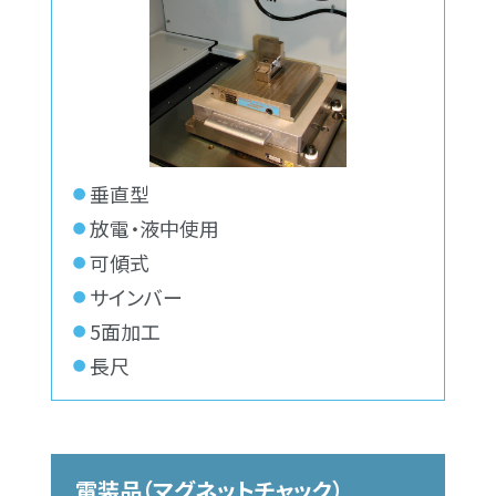
垂直型
放電・液中使用
可傾式
サインバー
5面加工
長尺
電装品（マグネットチャック）