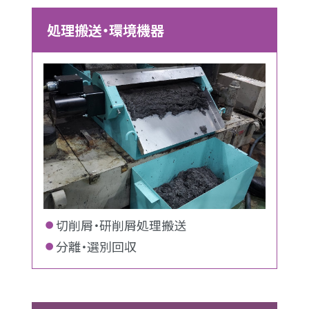
処理搬送・環境機器
切削屑・研削屑処理搬送
分離・選別回収